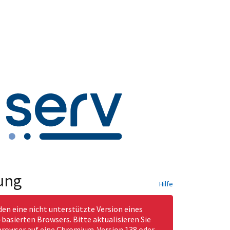
ung
Hilfe
den eine nicht unterstützte Version eines
asierten Browsers. Bitte aktualisieren Sie
rowser auf eine Chromium-Version 138 oder